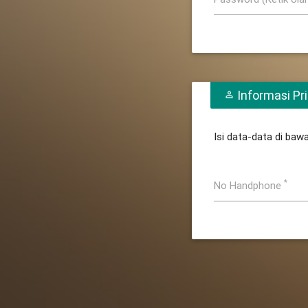
Informasi Pri
perm_identity
Isi data-data di baw
*
No Handphone