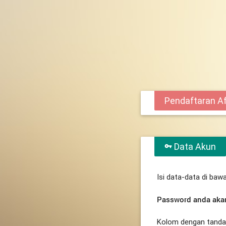
Pendaftaran Aff
Data Akun
vpn_key
Isi data-data di bawa
Password anda akan
Kolom dengan tanda b