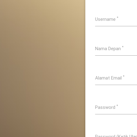
*
Username
*
Nama Depan
*
Alamat Email
*
Password
Password (Ketik Ula