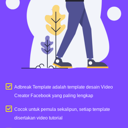
Adbreak Template adalah template desain Video
Creator Facebook yang paling lengkap
Cocok untuk pemula sekalipun, setiap template
disertakan video tutorial