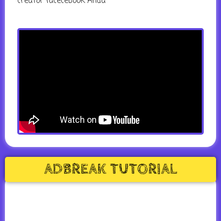
creator facecebook Anda
ADBREAK TUTORIAL